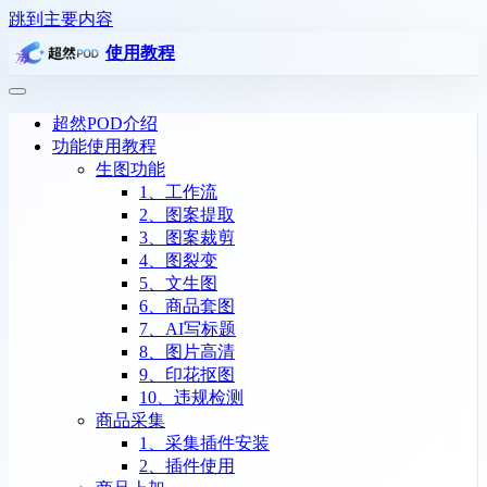
跳到主要内容
使用教程
超然POD介绍
功能使用教程
生图功能
1、工作流
2、图案提取
3、图案裁剪
4、图裂变
5、文生图
6、商品套图
7、AI写标题
8、图片高清
9、印花抠图
10、违规检测
商品采集
1、采集插件安装
2、插件使用